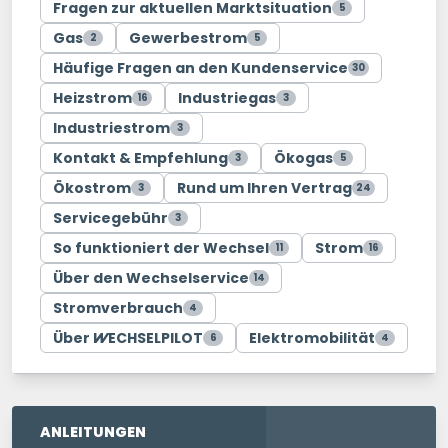
Fragen zur aktuellen Marktsituation
5
Gas
Gewerbestrom
2
5
Häufige Fragen an den Kundenservice
30
Heizstrom
Industriegas
16
3
Industriestrom
3
Kontakt & Empfehlung
Ökogas
3
5
Ökostrom
Rund um Ihren Vertrag
3
24
Servicegebühr
3
So funktioniert der Wechsel
Strom
11
16
Über den Wechselservice
14
Stromverbrauch
4
Über
WECHSELPILOT
Elektromobilität
6
4
ANLEITUNGEN