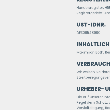
Handelsregister: HR
Registergericht: A
UST-IDNR.
DE306548990
INHALTLICH
Maximilian Both, R
VERBRAUCHE
Wir weisen Sie dara
Streitbeilegungsve
URHEBER- 
Die auf unserer Int
Regel dem Schutz 
Vervielfältigung, B