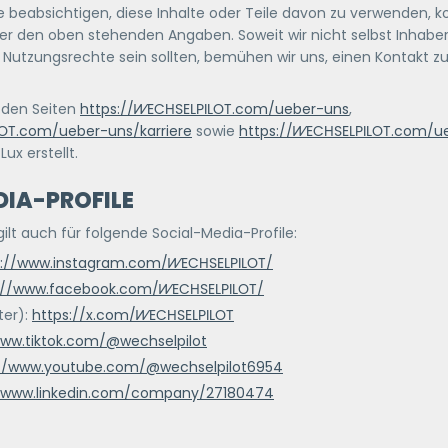
 beabsichtigen, diese Inhalte oder Teile davon zu verwenden, ko
ter den oben stehenden Angaben. Soweit wir nicht selbst Inhabe
 Nutzungsrechte sein sollten, bemühen wir uns, einen Kontakt z
 den Seiten
https://
WECHSELPILOT
.com/ueber-uns
,
OT
.com/ueber-uns/karriere
sowie
https://
WECHSELPILOT
.com/ue
ux erstellt.
IA-PROFILE
lt auch für folgende Social-Media-Profile:
s://www.instagram.com/
WECHSELPILOT
/
://www.facebook.com/
WECHSELPILOT
/
ter):
https://x.com/
WECHSELPILOT
www.tiktok.com/@wechselpilot
://www.youtube.com/@wechselpilot6954
//www.linkedin.com/company/27180474