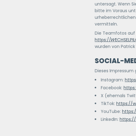
untersagt. Wenn Sie
bitte im Voraus un
urheberrechtlichen
vermitteln.
Die Teamfotos auf
https://
WECHSELPIL
wurden von Patrick L
SOCIAL-MED
Dieses Impressum gi
Instagram:
http
Facebook:
https
X (ehemals Twit
TikTok:
https://
YouTube:
https
LinkedIn:
https: