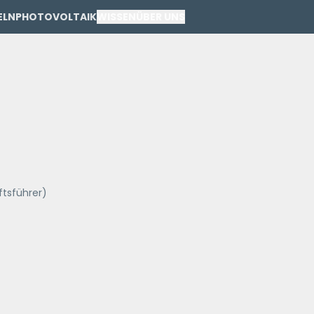
ELN
PHOTOVOLTAIK
WISSEN
ÜBER UNS
PRIVAT
GEWERBE
ftsführer)