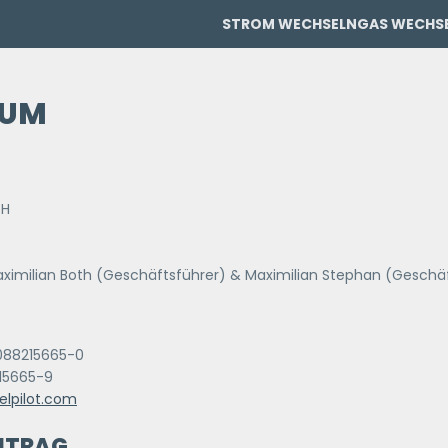
STROM WECHSELN
GAS WECHS
PRIVAT
PRIVAT
SUM
GEWERBE
H
GEWERBE
aximilian Both (Geschäftsführer) & Maximilian Stephan (Geschä
4088215665-0
215665-9
lpilot.com
NTRAG