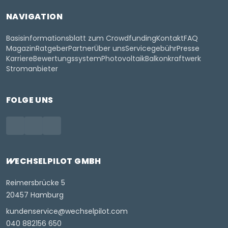
NAVIGATION
Basisinformationsblatt zum Crowdfunding
Kontakt
FAQ
Magazin
Ratgeber
Partner
Über uns
Servicegebühr
Presse
Karriere
Bewertungssystem
Photovoltaik
Balkonkraftwerk
Stromanbieter
FOLGE UNS
WECHSELPILOT
GMBH
Reimersbrücke 5
20457 Hamburg
kundenservice@wechselpilot.com
040 882156 650