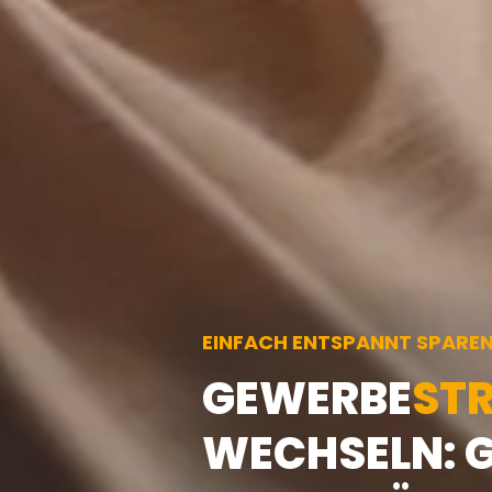
EINFACH ENTSPANNT SPARE
GEWERBE
ST
WECHSELN: 