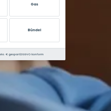
Gas
Bündel
Mio. € gespart
DSGVO konform