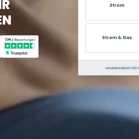
HR
Strom
EN
Strom & Gas
Unverbindlich
+50 