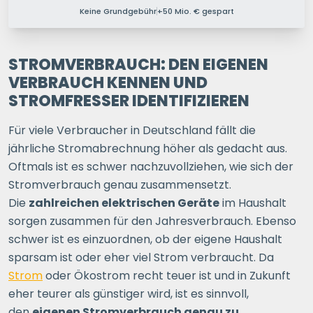
Keine Grundgebühr
+50 Mio. € gespart
PERSONEN IM HAUSHALT
1 P.
2 P.
3 P.
4+ P.
STROMVERBRAUCH: DEN EIGENEN
VERBRAUCH KENNEN UND
STROMFRESSER IDENTIFIZIEREN
Ihre Postleitzahl
Für viele Verbraucher in Deutschland fällt die
jährliche Stromabrechnung höher als gedacht aus.
ERSPARNIS BERECHNEN
Oftmals ist es schwer nachzuvollziehen, wie sich der
Stromverbrauch genau zusammensetzt.
oder
direkt registrieren
Die
zahlreichen elektrischen Geräte
im Haushalt
sorgen zusammen für den Jahresverbrauch. Ebenso
schwer ist es einzuordnen, ob der eigene Haushalt
sparsam ist oder eher viel Strom verbraucht. Da
Strom
oder Ökostrom recht teuer ist und in Zukunft
eher teurer als günstiger wird, ist es sinnvoll,
den
eigenen Stromverbrauch genau zu