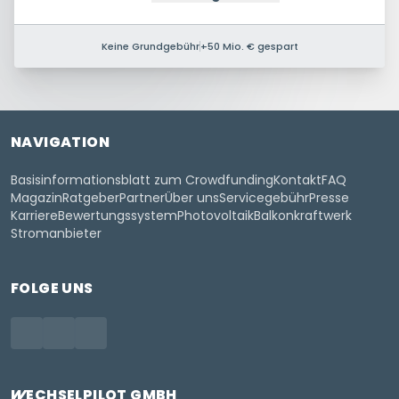
Keine Grundgebühr
+50 Mio. € gespart
NAVIGATION
Basisinformationsblatt zum Crowdfunding
Kontakt
FAQ
Magazin
Ratgeber
Partner
Über uns
Servicegebühr
Presse
Karriere
Bewertungssystem
Photovoltaik
Balkonkraftwerk
Stromanbieter
FOLGE UNS
WECHSELPILOT
GMBH