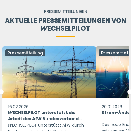
PRESSEMITTEILUNGEN
AKTUELLE PRESSEMITTEILUNGEN VON
WECHSELPILOT
Pressemitteilung
Pressemitteil
16.02.2026
20.01.2026
WECHSELPILOT
unterstützt die
Strom-Ände
Arbeit des AfW Bundesverband
Das neue Energ
Finanzdienstleistung e.V. mit
WECHSELPILOT
unterstützt AfW durch