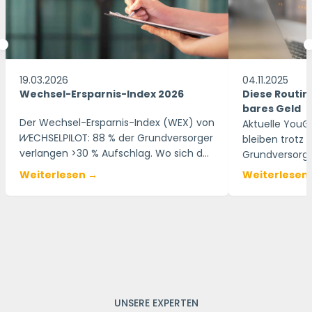
19.03.2026
04.11.2025
Wechsel-Ersparnis-Index 2026
Diese Routin
bares Geld
Der Wechsel-Ersparnis-Index (WEX) von
Aktuelle YouG
WECHSELPILOT
: 88 % der Grundversorger
bleiben trotz 
verlangen >30 % Aufschlag. Wo sich der
Grundversorgu
Wechsel lohnt, jetzt nachschauen.
kostet Milliar
Weiterlesen →
Weiterlesen
WECHSELPILOT
UNSERE EXPERTEN