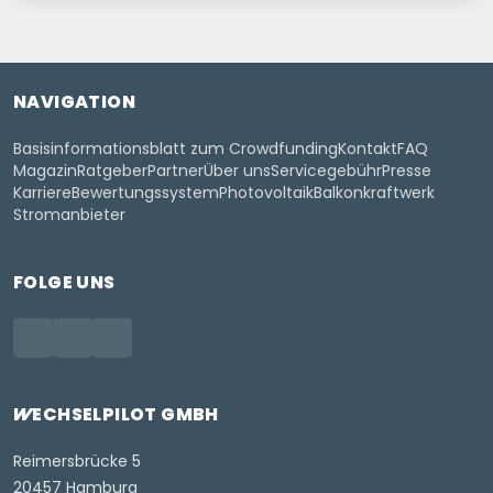
NAVIGATION
Basisinformationsblatt zum Crowdfunding
Kontakt
FAQ
Magazin
Ratgeber
Partner
Über uns
Servicegebühr
Presse
Karriere
Bewertungssystem
Photovoltaik
Balkonkraftwerk
Stromanbieter
FOLGE UNS
WECHSELPILOT
GMBH
Reimersbrücke 5
20457 Hamburg