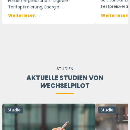
Fördermitgliedschaft
seit Januar 20
Fördermitgliedschaft: Digitale
Festpreisvertr
Tarifoptimierung, Energie-
Netzentgelte
Wechselservice, Exklusive
Weiterlesen →
Weiterlesen
Mitgliedervorteile. Infos zur
Partnerschaft
STUDIEN
AKTUELLE STUDIEN VON
WECHSELPILOT
Studie
Studie