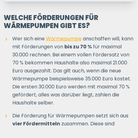
1 P.
2 P.
3 P.
4+ P.
WELCHE FÖRDERUNGEN FÜR
WÄRMEPUMPEN GIBT ES?
Ihre Postleitzahl
Wer sich eine
Wärmepumpe
anschaffen will, kann
mit Förderungen von
bis zu 70 %
für maximal
30.000 rechnen. Bei einem vollen Fördersatz von
ERSPARNIS BERECHNEN
70 % bekommen Haushalte also maximal 21.000
Euro ausgezahlt. Das gilt auch, wenn die neue
oder
direkt registrieren
Wärmepumpe beispielsweise 35.000 Euro kostet.
Die ersten 30.000 Euro werden mit maximal 70 %
gefördert, alles was darüber liegt, zahlen die
Haushalte selber.
Die Förderung für Wärmepumpen setzt sich aus
vier Fördermitteln
zusammen. Diese sind: