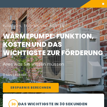
FUNKTION, TECHNIK UND KOSTEN
WÄRMEPUMPE: FUNKTION,
KOSTEN UND DAS
WICHTIGSTE ZUR FÖRDERUNG
Alles was Sie wissen müssen
11 Min. Lesezeit
ERSPARNIS BERECHNEN
DAS WICHTIGSTE IN 30 SEKUNDEN
30