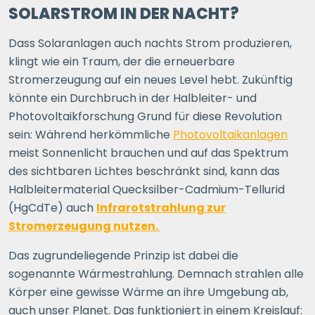
1 P.
2 P.
3 P.
4+ P.
SOLARSTROM IN DER NACHT?
Dass Solaranlagen auch nachts Strom produzieren,
Ihre Postleitzahl
klingt wie ein Traum, der die erneuerbare
Stromerzeugung auf ein neues Level hebt. Zukünftig
könnte ein Durchbruch in der Halbleiter- und
ERSPARNIS BERECHNEN
Photovoltaikforschung Grund für diese Revolution
sein: Während herkömmliche
Photovoltaikanlagen
oder
direkt registrieren
meist Sonnenlicht brauchen und auf das Spektrum
des sichtbaren Lichtes beschränkt sind, kann das
Halbleitermaterial Quecksilber-Cadmium-Tellurid
(HgCdTe) auch
Infrarotstrahlung zur
Stromerzeugung nutzen.
Das zugrundeliegende Prinzip ist dabei die
sogenannte Wärmestrahlung. Demnach strahlen alle
Körper eine gewisse Wärme an ihre Umgebung ab,
auch unser Planet. Das funktioniert in einem Kreislauf: