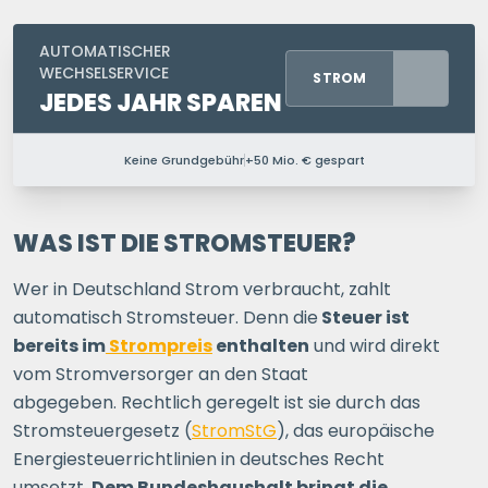
AUTOMATISCHER
WECHSELSERVICE
STROM
JEDES JAHR SPAREN
Keine Grundgebühr
+50 Mio. € gespart
PERSONEN IM HAUSHALT
1 P.
2 P.
3 P.
4+ P.
WAS IST DIE STROMSTEUER?
Wer in Deutschland Strom verbraucht, zahlt
Ihre Postleitzahl
automatisch Stromsteuer. Denn die
Steuer ist
bereits im
Strompreis
enthalten
und wird direkt
vom Stromversorger an den Staat
ERSPARNIS BERECHNEN
abgegeben. Rechtlich geregelt ist sie durch das
Stromsteuergesetz (
StromStG
), das europäische
oder
direkt registrieren
Energiesteuerrichtlinien in deutsches Recht
umsetzt.
Dem Bundeshaushalt bringt die