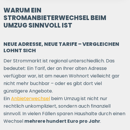
1 P.
2 P.
3 P.
4+ P.
WARUM EIN
STROMANBIETERWECHSEL BEIM
UMZUG SINNVOLL IST
Ihre Postleitzahl
NEUE ADRESSE, NEUE TARIFE – VERGLEICHEN
ERSPARNIS BERECHNEN
LOHNT SICH
oder
direkt registrieren
Der Strommarkt ist regional unterschiedlich. Das
bedeutet: Ein Tarif, der an Ihrer alten Adresse
verfügbar war, ist am neuen Wohnort vielleicht gar
nicht mehr buchbar – oder es gibt dort viel
günstigere Angebote.
Ein
Anbieterwechsel
beim Umzug ist nicht nur
rechtlich unkompliziert, sondern auch finanziell
sinnvoll. In vielen Fällen sparen Haushalte durch einen
Wechsel
mehrere hundert Euro pro Jahr
.