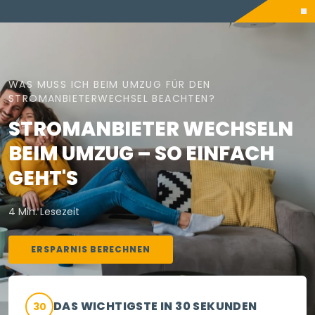
WAS MUSS ICH BEIM UMZUG FÜR DEN
STROMANBIETERWECHSEL BEACHTEN?
STROMANBIETER WECHSELN
BEIM UMZUG – SO EINFACH
GEHT'S
4 Min. Lesezeit
ERSPARNIS BERECHNEN
DAS WICHTIGSTE IN 30 SEKUNDEN
30