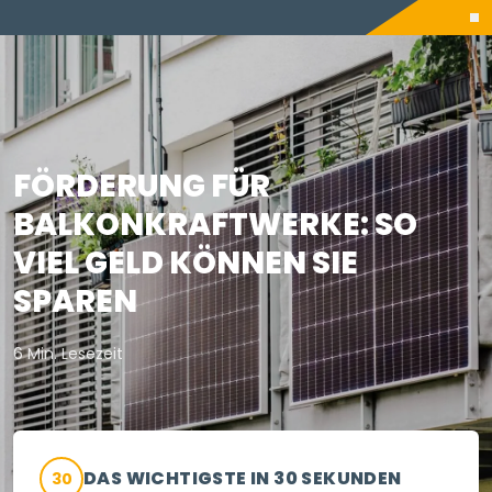
FÖRDERUNG FÜR
BALKONKRAFTWERKE: SO
VIEL GELD KÖNNEN SIE
SPAREN
6 Min. Lesezeit
DAS WICHTIGSTE IN 30 SEKUNDEN
30