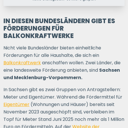
PERSONEN IM HAUSHALT
1 P.
2 P.
3 P.
4+ P.
IN DIESEN BUNDESLÄNDERN GIBT ES
FÖRDERUNGEN FÜR
BALKONKRAFTWERKE
Ihre Postleitzahl
Nicht viele Bundesländer bieten einheitliche
Förderungen für alle Haushalte, die sich ein
ERSPARNIS BERECHNEN
Balkonkraftwerk
anschaffen wollen. Zwei Länder, die
eine landesweite Förderung anbieten, sind
Sachsen
oder
direkt registrieren
und Mecklenburg-Vorpommern.
In Sachsen gibt es zwei Gruppen von Antragstellern:
Mieter und Eigentümer. Während die Fördermittel für
Eigentümer
(Wohnungen und Häuser) bereits seit
November 2023 ausgeschöpft sind, verbleiben im
Topf für Mieter Stand Juni 2025 noch mehr als 1 Million
Euro an Fördermitteln. Auf der
Website der