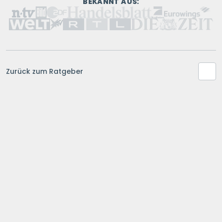
BEKANNT AUS:
Zurück zum Ratgeber
NAVIGATION
Basisinformationsblatt zum Crowdfunding
Kontakt
FAQ
Magazin
Ratgeber
Partner
Über uns
Servicegebühr
Presse
Karriere
Bewertungssystem
Photovoltaik
Balkonkraftwerk
Stromanbieter