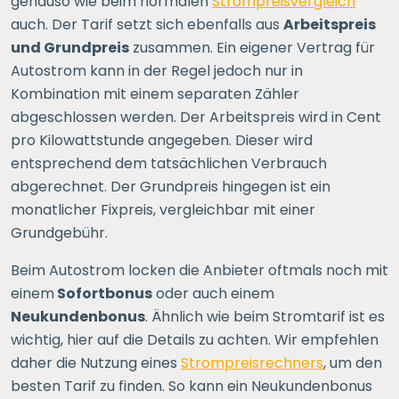
genauso wie beim normalen
Strompreisvergleich
auch. Der Tarif setzt sich ebenfalls aus
Arbeitspreis
ERSPARNIS BERECHNEN
und Grundpreis
zusammen. Ein eigener Vertrag für
Autostrom kann in der Regel jedoch nur in
oder
direkt registrieren
Kombination mit einem separaten Zähler
abgeschlossen werden. Der Arbeitspreis wird in Cent
pro Kilowattstunde angegeben. Dieser wird
entsprechend dem tatsächlichen Verbrauch
abgerechnet. Der Grundpreis hingegen ist ein
monatlicher Fixpreis, vergleichbar mit einer
Grundgebühr.
Beim Autostrom locken die Anbieter oftmals noch mit
einem
Sofortbonus
oder auch einem
Neukundenbonus
. Ähnlich wie beim Stromtarif ist es
wichtig, hier auf die Details zu achten. Wir empfehlen
daher die Nutzung eines
Strompreisrechners
, um den
besten Tarif zu finden. So kann ein Neukundenbonus