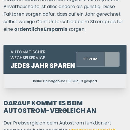
Privathaushalte ist alles andere als günstig. Diese
Faktoren sorgen dafür, dass auf ein Jahr gerechnet
selbst wenige Cent Unterschied beim Strompreis für
eine
ordentliche Ersparnis
sorgen.
AUTOMATISCHER
WECHSELSERVICE
STROM
JEDES JAHR SPAREN
Keine Grundgebühr
+50 Mio. € gespart
PERSONEN IM HAUSHALT
1 P.
2 P.
3 P.
4+ P.
DARAUF KOMMT ES BEIM
AUTOSTROM-VERGLEICH AN
Ihre Postleitzahl
Der Preisvergleich beim Autostrom funktioniert