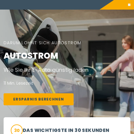
DARUM LOHNT SICH AUTOSTROM
AUTOSTROM
Wie Sie Ihr E-Auto günstig laden
11 Min. Lesezeit
ERSPARNIS BERECHNEN
DAS WICHTIGSTE IN 30 SEKUNDEN
30