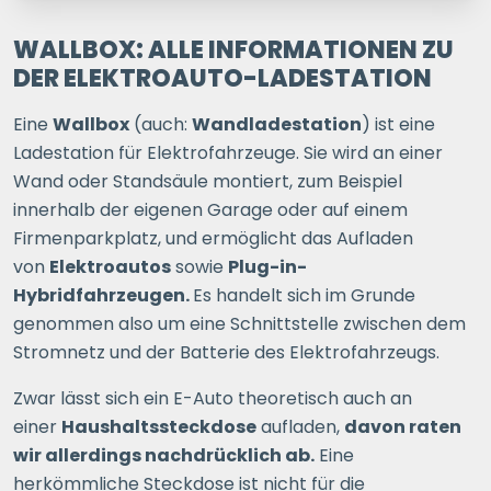
1 P.
2 P.
3 P.
4+ P.
WALLBOX: ALLE INFORMATIONEN ZU
DER ELEKTROAUTO-LADESTATION
Ihre Postleitzahl
Eine
Wallbox
(auch:
Wandladestation
) ist eine
Ladestation für Elektrofahrzeuge. Sie wird an einer
Wand oder Standsäule montiert, zum Beispiel
ERSPARNIS BERECHNEN
innerhalb der eigenen Garage oder auf einem
Firmenparkplatz, und ermöglicht das Aufladen
oder
direkt registrieren
von
Elektroautos
sowie
Plug-in-
Hybridfahrzeugen.
Es handelt sich im Grunde
genommen also um eine Schnittstelle zwischen dem
Stromnetz und der Batterie des Elektrofahrzeugs.
Zwar lässt sich ein E-Auto theoretisch auch an
einer
Haushaltssteckdose
aufladen,
davon raten
wir allerdings nachdrücklich ab.
Eine
herkömmliche Steckdose ist nicht für die