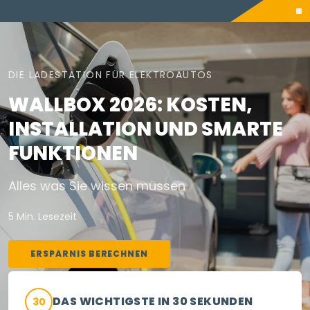
DIE LADESTATION FÜR ELEKTROAUTOS
WALLBOX 2026: KOSTEN,
INSTALLATION UND SMARTE
FUNKTIONEN
Alles was Sie wissen müssen
5 Min. Lesezeit
ERSPARNIS BERECHNEN
DAS WICHTIGSTE IN 30 SEKUNDEN
30