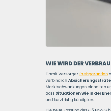
WIE WIRD DER VERBRA
Damit Versorger
Preisgarantien
a
verbindlich
Absicherungsstrate
Marktschwankungen einhalten und 
dass
Situationen wie in der Ene
und kurzfristig kündigten.
Die neue Fassung des § 5 EnWG b