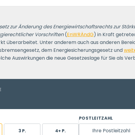
setz zur Änderung des Energiewirtschaftsrechts zur Stä
gierechtlicher Vorschriften
(
EnWRÄndG
) in Kraft getret
 überarbeitet. Unter anderem auch aus anderen Berei
sbremsengesetz, dem Energiesicherungsgesetz und
weit
welche Auswirkungen die neue Gesetzeslage für Sie als Ve
E
POSTLEITZAHL
Ihre Postleitzahl
3 P.
4+ P.