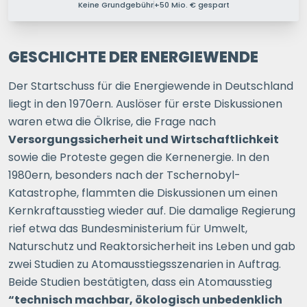
Keine Grundgebühr
+50 Mio. € gespart
PERSONEN IM HAUSHALT
1 P.
2 P.
3 P.
4+ P.
GESCHICHTE DER ENERGIEWENDE
Der Startschuss für die Energiewende in Deutschland
Ihre Postleitzahl
liegt in den 1970ern. Auslöser für erste Diskussionen
waren etwa die Ölkrise, die Frage nach
Versorgungssicherheit und Wirtschaftlichkeit
ERSPARNIS BERECHNEN
sowie die Proteste gegen die Kernenergie. In den
1980ern, besonders nach der Tschernobyl-
oder
direkt registrieren
Katastrophe, flammten die Diskussionen um einen
Kernkraftausstieg wieder auf. Die damalige Regierung
rief etwa das Bundesministerium für Umwelt,
Naturschutz und Reaktorsicherheit ins Leben und gab
zwei Studien zu Atomausstiegsszenarien in Auftrag.
Beide Studien bestätigten, dass ein Atomausstieg
“technisch machbar, ökologisch unbedenklich