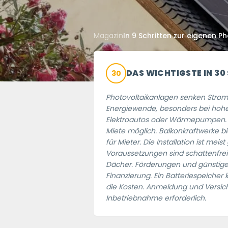
Magazin
In 9 Schritten zur eigenen P
DAS WICHTIGSTE IN 30
30
Photovoltaikanlagen senken Strom
Energiewende, besonders bei hoh
Elektroautos oder Wärmepumpen. 
Miete möglich. Balkonkraftwerke bi
für Mieter. Die Installation ist me
Voraussetzungen sind schattenfre
Dächer. Förderungen und günstige 
Finanzierung. Ein Batteriespeicher 
die Kosten. Anmeldung und Versic
Inbetriebnahme erforderlich.