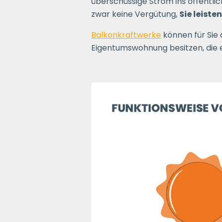
überschüssige Strom ins öffentli
zwar keine Vergütung,
Sie leiste
Balkonkraftwerke
können für Sie 
Eigentumswohnung besitzen, die e