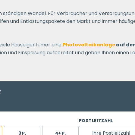
 im ständigen Wandel. Für Verbraucher und Versorgung
ilfen und Entlastungspakete den Markt und immer häufiger 
r viele Hauseigentümer eine
Photovoltaikanlage
auf de
tion und Einspeisung aufbereitet und geben Ihnen einen L
E
POSTLEITZAHL
Ihre Postleitzahl
3 P.
4+ P.