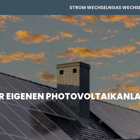
STROM WECHSELN
GAS WECHS
PRIVAT
PRIVAT
GEWERBE
GEWERBE
ZUR EIGENEN PHOTOVOLTAIKANL