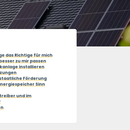
age das Richtige für mich
e besser zu mir passen
ikanlage installieren
etzungen
 staatliche Förderung
Energiespeicher Sinn
reiber und im
r
en