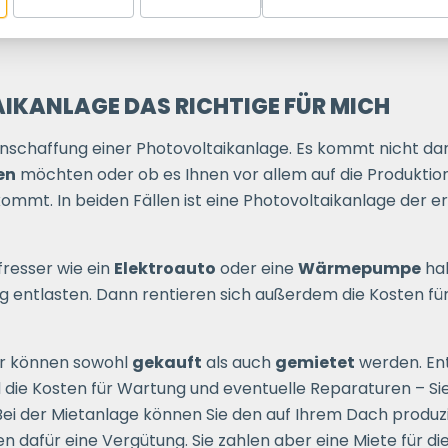
TAIKANLAGE DAS RICHTIGE FÜR MICH
Anschaffung einer Photovoltaikanlage. Es kommt nicht darau
en
möchten oder ob es Ihnen vor allem auf die Produktion
mmt. In beiden Fällen ist eine Photovoltaikanlage der erst
resser wie ein
Elektroauto
oder eine
Wärmepumpe
hab
ig entlasten. Dann rentieren sich außerdem die Kosten fü
er können sowohl
gekauft
als auch
gemietet
werden. Ent
 die Kosten für Wartung und eventuelle Reparaturen – Si
 Bei der Mietanlage können Sie den auf Ihrem Dach produ
n dafür eine Vergütung. Sie zahlen aber eine Miete für d