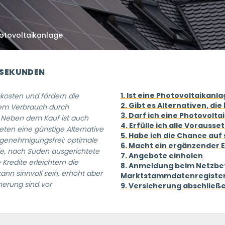
hotovoltaikanlage
 SEKUNDEN
1. Ist eine Photovoltaikanl
kosten und fördern die
2. Gibt es Alternativen, di
em Verbrauch durch
3. Darf ich eine Photovolta
Neben dem Kauf ist auch
4. Erfülle ich alle Vorauss
eten eine günstige Alternative
5. Habe ich die Chance auf
ist genehmigungsfrei; optimale
6. Macht ein ergänzender 
ie, nach Süden ausgerichtete
7. Angebote einholen
Kredite erleichtern die
8. Anmeldung beim Netzbet
kann sinnvoll sein, erhöht aber
Marktstammdatenregiste
herung sind vor
9. Versicherung abschließ