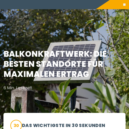
BALKONKRAFTWERK: DIE
BESTEN STANDORTE FÜR
MAXIMALEN ERTRAG
6 Min. Lesezeit
DAS WICHTIGSTE IN 30 SEKUNDEN
30