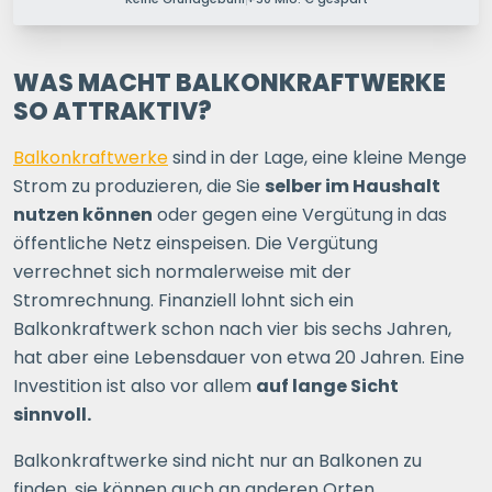
PERSONEN IM HAUSHALT
1 P.
2 P.
3 P.
4+ P.
WAS MACHT BALKONKRAFTWERKE
SO ATTRAKTIV?
Ihre Postleitzahl
Balkonkraftwerke
sind in der Lage, eine kleine Menge
Strom zu produzieren, die Sie
selber im Haushalt
nutzen können
oder gegen eine Vergütung in das
ERSPARNIS BERECHNEN
öffentliche Netz einspeisen. Die Vergütung
verrechnet sich normalerweise mit der
oder
direkt registrieren
Stromrechnung. Finanziell lohnt sich ein
Balkonkraftwerk schon nach vier bis sechs Jahren,
hat aber eine Lebensdauer von etwa 20 Jahren. Eine
Investition ist also vor allem
auf lange Sicht
sinnvoll.
Balkonkraftwerke sind nicht nur an Balkonen zu
finden, sie können auch an anderen Orten