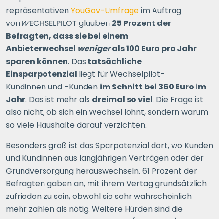
repräsentativen
YouGov-Umfrage
im Auftrag
von
WECHSELPILOT
glauben
25 Prozent der
Befragten, dass sie bei einem
Anbieterwechsel
weniger
als 100 Euro pro Jahr
sparen können
. Das
tatsächliche
Einsparpotenzial
liegt für Wechsel
pilot-
Kundinnen und –Kunden
im Schnitt bei 360 Euro im
Jahr
. Das ist mehr als
dreimal so viel
. Die Frage ist
also nicht, ob sich ein Wechsel lohnt, sondern warum
so viele Haushalte darauf verzichten.
Besonders groß ist das Sparpotenzial dort, wo Kunden
und Kundinnen aus langjährigen Verträgen oder der
Grundversorgung herauswechseln. 61 Prozent der
Befragten gaben an
,
mit ihrem Vertag grundsätzlich
zufrieden zu sein, obwohl sie sehr wahrscheinlich
mehr zahlen als nötig. Weitere Hürden sind die