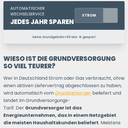
AUTOMATISCHER
WECHSELSERVICE
STROM
JEDES JAHR SPAREN
Keine Grundgebühr
+50 Mio. € gespart
PERSONEN IM HAUSHALT
1 P.
2 P.
3 P.
4+ P.
WIESO IST DIE GRUNDVERSORGUNG
SO VIEL TEURER?
Ihre Postleitzahl
Wer in Deutschland Strom oder Gas verbraucht, ohne
einen aktiven Liefervertrag abgeschlossen zu haben,
wird automatisch vom
Grundversorger
beliefert und
ERSPARNIS BERECHNEN
landet im Grundversorgungs-
Tarif. Der
Grundversorger ist das
oder
direkt registrieren
Energieunternehmen, das in einem Netzgebiet
die meisten Haushaltskunden beliefert
. Meistens