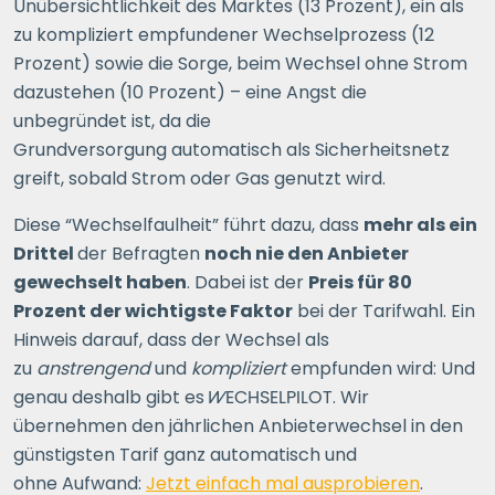
Unübersichtlichkeit des Marktes (13 Prozent), ein als
zu kompliziert empfundener Wechselprozess (12
Prozent) sowie die Sorge, beim Wechsel ohne Strom
dazustehen (10 Prozent) – eine Angst die
unbegründet ist, da die
Grundversorgung automatisch als Sicherheitsnetz
greift, sobald Strom oder Gas genutzt wird.
Diese “Wechselfaulheit” führt dazu, dass
mehr als ein
Drittel
der Befragten
noch nie den Anbieter
gewechselt haben
. Dabei ist der
Preis für 80
Prozent der wichtigste Faktor
bei der Tarifwahl. Ein
Hinweis darauf, dass der Wechsel als
zu
anstrengend
und
kompliziert
empfunden wird: Und
genau deshalb gibt es
WECHSELPILOT
. Wir
übernehmen den jährlichen Anbieterwechsel in den
günstigsten Tarif ganz automatisch und
ohne Aufwand:
Jetzt einfach mal ausprobieren
.