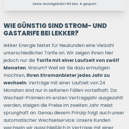
Keine Grundgebühr
+50 Mio. € gespart
PERSONEN IM HAUSHALT
1 P.
2 P.
3 P.
4+ P.
WIE GÜNSTIG SIND STROM- UND
GASTARIFE BEI LEKKER?
Ihre Postleitzahl
lekker Energie bietet für Neukunden eine Vielzahl
unterschiedlicher Tarife an. Wir zeigen Ihnen hier
jedoch nur die
Tarife mit einer Laufzeit von zwölf
ERSPARNIS BERECHNEN
Monaten
. Warum? Weil wir Sie dazu ermutigen
möchten,
Ihren Stromanbieter jedes Jahr zu
oder
direkt registrieren
wechseln
. Verträge mit einer Laufzeit von 24
Monaten sind nur in seltenen Fällen vorteilhaft. Da
Wechsel-Prämien im ersten Vertragsjahr ausgezahlt
werden, steigen die Preise im zweiten Jahr meist
sprunghaft an. Genau diesem Prinzip folgt auch unser
automatischer Wechselservice: Unsere Kunden
wechseln wir ausschließlich in Verträge mit einer