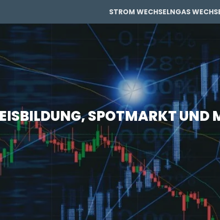
STROM WECHSELN
GAS WECHS
PRIVAT
PRIVAT
GEWERBE
REISBILDUNG, SPOTMARKT UND
GEWERBE