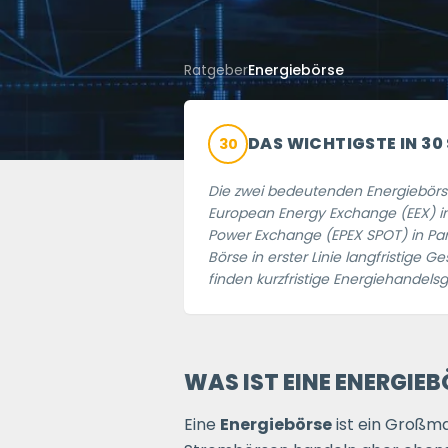
Ratgeber
Energiebörse
DAS WICHTIGSTE IN 30
30
Die zwei bedeutenden Energiebörse
European Energy Exchange (EEX) in
Power Exchange (EPEX SPOT) in Par
Börse in erster Linie langfristige 
finden kurzfristige Energiehandelsge
WAS IST EINE ENERGIE
Eine
Energiebörse
ist ein Großma