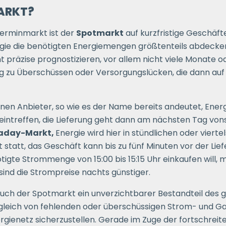
ARKT?
Terminmarkt ist der
Spotmarkt
auf kurzfristige Geschäft
e die benötigten Energiemengen größtenteils abdecken so
t präzise prognostizieren, vor allem nicht viele Monate o
 zu Überschüssen oder Versorgungslücken, die dann au
en Anbieter, so wie es der Name bereits andeutet, Energ
 eintreffen, die Lieferung geht dann am nächsten Tag von
raday-Markt,
Energie wird hier in stündlichen oder viert
it statt, das Geschäft kann bis zu fünf Minuten vor der L
igte Strommenge von 15:00 bis 15:15 Uhr einkaufen will, mu
ind die Strompreise nachts günstiger.
auch der Spotmarkt ein unverzichtbarer Bestandteil des 
usgleich von fehlenden oder überschüssigen Strom- und G
rgienetz sicherzustellen. Gerade im Zuge der fortschre