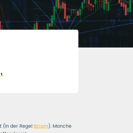
rt
t (in der Regel
Strom
). Manche