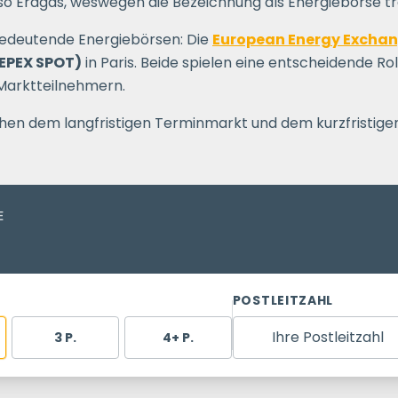
 Erdgas, weswegen die Bezeichnung als Energiebörse tre
 bedeutende Energiebörsen: Die
European Energy Excha
EPEX SPOT)
in Paris. Beide spielen eine entscheidende Ro
Marktteilnehmern.
hen dem langfristigen Terminmarkt und dem kurzfristige
E
POSTLEITZAHL
Ihre Postleitzahl
3 P.
4+ P.