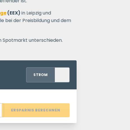
ffender ist.
nge
(EEX)
in Leipzig und
lle bei der Preisbildung und dem
n Spotmarkt unterschieden.
STROM
ERSPARNIS BERECHNEN