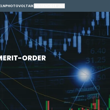
ELN
PHOTOVOLTAIK
WISSEN
ÜBER UNS
PRIVAT
GEWERBE
 MERIT-ORDER