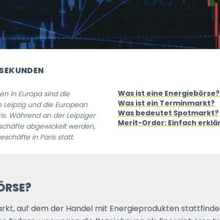
 SEKUNDEN
Was ist eine Energiebörse?
n in Europa sind die
Was ist ein Terminmarkt?
 Leipzig und die European
Was bedeutet Spotmarkt?
is. Während an der Leipziger
Merit-Order: Einfach erklä
Geschäfte abgewickelt werden,
schäfte in Paris statt.
BÖRSE?
rkt, auf dem der Handel mit Energieprodukten stattfinde