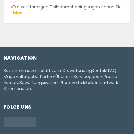
Die vollständigen Teilnahmebedingungen finden Sie
hier
.
NAVIGATION
Basisinformationsblatt zum Crowdfunding
Kontakt
FAQ
Magazin
Ratgeber
Partner
Über uns
Servicegebühr
Presse
Karriere
Bewertungssystem
Photovoltaik
Balkonkraftwerk
Stromanbieter
FOLGE UNS