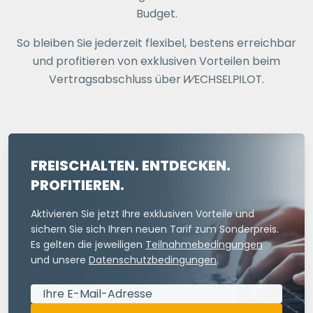
Budget.
So bleiben Sie jederzeit flexibel, bestens erreichbar
und profitieren von exklusiven Vorteilen beim
Vertragsabschluss über
WECHSELPILOT
.
FREISCHALTEN. ENTDECKEN.
PROFITIEREN.
Aktivieren Sie jetzt Ihre exklusiven Vorteile und
sichern Sie sich Ihren neuen Tarif zum Sonderpreis.
Es gelten die jeweiligen
Teilnahmebedingungen
und unsere
Datenschutzbedingungen
.