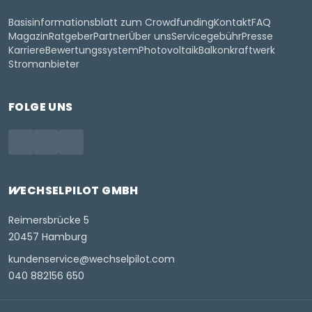
Basisinformationsblatt zum Crowdfunding
Kontakt
FAQ
Magazin
Ratgeber
Partner
Über uns
Servicegebühr
Presse
Karriere
Bewertungssystem
Photovoltaik
Balkonkraftwerk
Stromanbieter
FOLGE UNS
WECHSELPILOT
GMBH
Reimersbrücke 5
20457 Hamburg
kundenservice@wechselpilot.com
040 882156 650