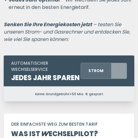
erneut in den besten Energietarif.
Senken Sie Ihre Energiekosten jetzt
– testen Sie
unseren Strom- und Gasrechner und entdecken Sie,
wie viel Sie sparen können:
AUTOMATISCHER
WECHSELSERVICE
STROM
JEDES JAHR SPAREN
Keine Grundgebühr
+50 Mio. € gespart
PERSONEN IM HAUSHALT
1 P.
2 P.
3 P.
4+ P.
DER EINFACHSTE WEG ZUM BESTEN TARIF
WAS IST
WECHSELPILOT
?
Ihre Postleitzahl