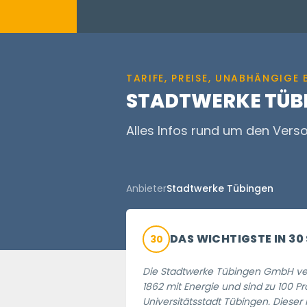
TARIFE, PREISE, UNABHÄNGIG
STADTWERKE TÜB
Alles Infos rund um den Vers
Anbieter
Stadtwerke Tübingen
DAS WICHTIGSTE IN 30
30
Die Stadtwerke Tübingen GmbH vers
1862 mit Energie und sind zu 100 Pr
Universitätsstadt Tübingen. Dieser