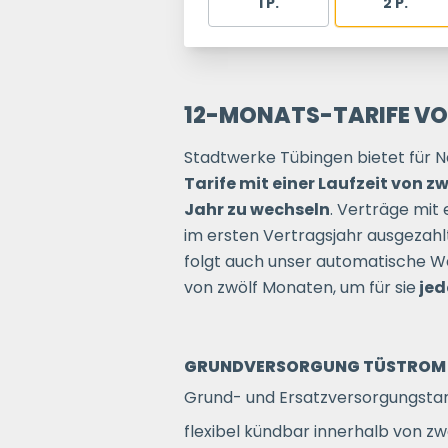
1 P.
2 P.
12-MONATS-TARIFE V
Stadtwerke Tübingen bietet für Ne
Tarife mit einer Laufzeit von 
Jahr zu wechseln
. Verträge mit 
im ersten Vertragsjahr ausgezahl
folgt auch unser automatische We
von zwölf Monaten, um für sie
jed
GRUNDVERSORGUNG TÜSTROM 
Grund- und Ersatzversorgungstar
flexibel kündbar innerhalb von z