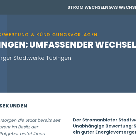
STROM WECHSELN
GAS WECHS
PRIVAT
PRIVAT
E BEWERTUNG & KÜNDIGUNGSVORLAGEN
INGEN: UMFASSENDER WECHSEL
orger Stadtwerke Tübingen
GEWERBE
GEWERBE
 SEKUNDEN
Der Stromanbieter Stadtw
orgen die Stadt bereits seit
Unabhängige Bewertung: S
ozent im Besitz der
ein guter Energieversorge
 Ratgeber bietet Ihnen