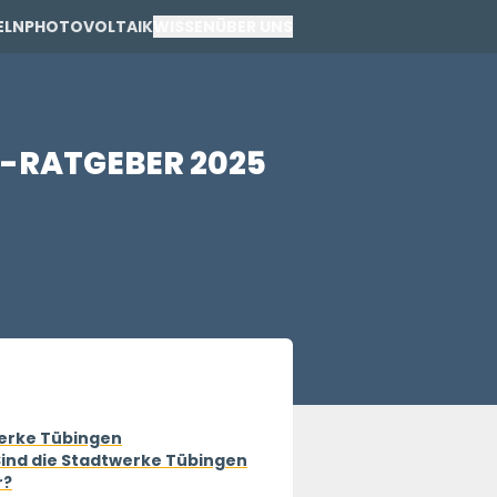
ELN
PHOTOVOLTAIK
WISSEN
ÜBER UNS
PRIVAT
-RATGEBER 2025
GEWERBE
erke Tübingen
ind die Stadtwerke Tübingen
r?