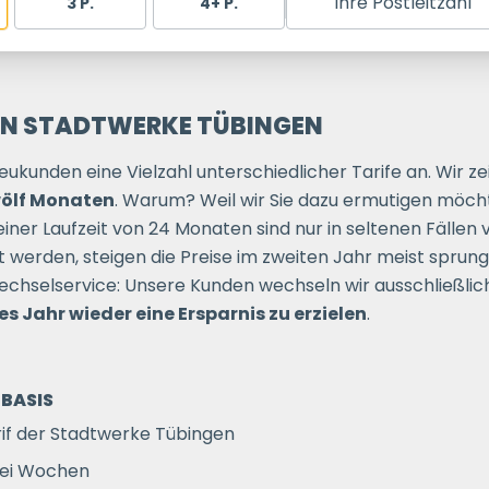
Ihre Postleitzahl
3 P.
4+ P.
ON STADTWERKE TÜBINGEN
ukunden eine Vielzahl unterschiedlicher Tarife an. Wir ze
zwölf Monaten
. Warum? Weil wir Sie dazu ermutigen möch
einer Laufzeit von 24 Monaten sind nur in seltenen Fälle
t werden, steigen die Preise im zweiten Jahr meist sprun
chselservice: Unsere Kunden wechseln wir ausschließlich 
es Jahr wieder eine Ersparnis zu erzielen
.
BASIS
if der Stadtwerke Tübingen
wei Wochen