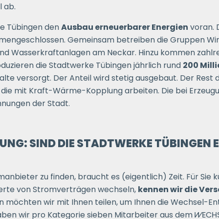
 ab.
rke Tübingen den
Ausbau erneuerbarer Energien
voran. 
mengeschlossen. Gemeinsam betreiben die Gruppen Win
 und Wasserkraftanlagen am Neckar. Hinzu kommen zahlr
oduzieren die Stadtwerke Tübingen jährlich rund
200 Mill
halte versorgt. Der Anteil wird stetig ausgebaut. Der Res
die mit Kraft-Wärme-Kopplung arbeiten. Die bei Erzeug
nungen der Stadt.
NG: SIND DIE STADTWERKE TÜBINGEN E
bieter zu finden, braucht es (eigentlich) Zeit. Für Sie k
derte von Stromverträgen wechseln,
kennen wir die Ver
en möchten wir mit Ihnen teilen, um Ihnen die Wechsel-E
ben wir pro Kategorie sieben Mitarbeiter aus dem
WECHS