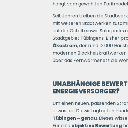
hängt vom gewählten Tarifmodell
Seit Jahren treiben die Stadtwe
mit weiteren Stadtwerken zusam
auf der Ostalb sowie Solarparks
Stadtgebiet Tübingens. Bisher pr
Ökostrom
, der rund 12.000 Haus
modernen Blockheizkraftwerken, 
über das Fernwärmenetz die Woh
UNABHÄNGIGE BEWERTU
ENERGIEVERSORGER?
Um einen neuen, passenden Stroman
etwas ab! Da wir tagtäglich Hun
Tübingen – genau
. Dieses Wiss
Für eine
objektive Bewertung
ha