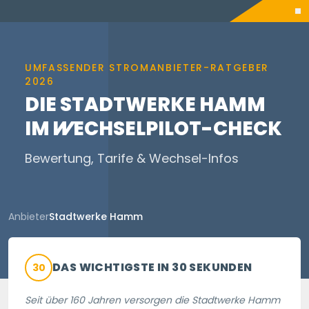
UMFASSENDER STROMANBIETER-RATGEBER
2026
DIE STADTWERKE HAMM
IM
WECHSELPILOT
-CHECK
Bewertung, Tarife & Wechsel-Infos
Anbieter
Stadtwerke Hamm
DAS WICHTIGSTE IN 30 SEKUNDEN
30
Seit über 160 Jahren versorgen die Stadtwerke Hamm