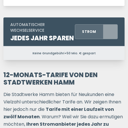
AUTOMATISCHER
WECHSELSERVICE
STROM
JEDES JAHR SPAREN
Keine Grundgebühr
+50 Mio. € gespart
PERSONEN IM HAUSHALT
1 P.
2 P.
3 P.
4+ P.
12-MONATS-TARIFE VON DEN
STADTWERKEN HAMM
Ihre Postleitzahl
Die Stadtwerke Hamm bieten für Neukunden eine
Vielzahl unterschiedlicher Tarife an. Wir zeigen Ihnen
hier jedoch nur die
Tarife mit einer Laufzeit von
ERSPARNIS BERECHNEN
zwölf Monaten
. Warum? Weil wir Sie dazu ermutigen
möchten,
Ihren Stromanbieter jedes Jahr zu
oder
direkt registrieren