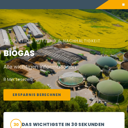
PRODUKTION, NUTZUNG & NACHHALTIGKEIT
BIOGAS
Alle wichtigen Informationen
8 Min. Lesezeit
ERSPARNIS BERECHNEN
DAS WICHTIGSTE IN 30 SEKUNDEN
30