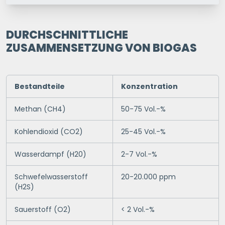
1 P.
2 P.
3 P.
4+ P.
DURCHSCHNITTLICHE
ZUSAMMENSETZUNG VON BIOGAS
Ihre Postleitzahl
Bestandteile
Konzentration
ERSPARNIS BERECHNEN
Methan (CH4)
50-75 Vol.-%
oder
direkt registrieren
Kohlendioxid (CO2)
25-45 Vol.-%
Wasserdampf (H20)
2-7 Vol.-%
Schwefelwasserstoff
20-20.000 ppm
(H2S)
Sauerstoff (O2)
< 2 Vol.-%