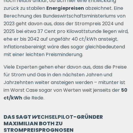
noch relativ unklar, ob sich hier eine Entwicklung
zurück zu stabilen
Energiepreisen
abzeichnet. Eine
oder
direkt registrieren
Berechnung des Bundeswirtschaftsministeriums von
2023 geht davon aus, dass der Strompreis 2024 und
2025 bei etwa 37 Cent pro Kilowattstunde liegen wird,
ehe er bis 2042 auf ungefähr 40 ct/kWh ansteigt.
Inflationsbereinigt wäre dies sogar gleichbedeutend
mit einer leichten Preisminderung.
Viele Experten gehen eher davon aus, dass die Preise
für Strom und Gas in den nächsten Jahren und
Jahrzehnten weiter ansteigen werden – mitunter ist
im Worst Case sogar von Werten weit jenseits der
50
ct/kWh
die Rede.
DAS SAGT
WECHSELPILOT
-GRÜNDER
MAXIMILIAN BOTH ZU
STROMPREISPROGNOSEN