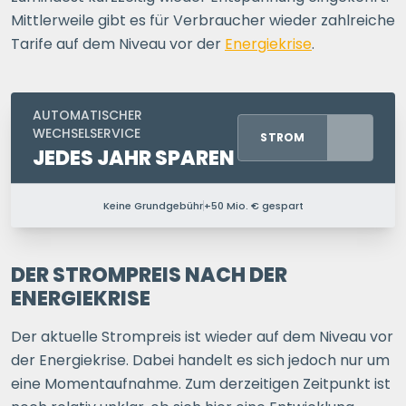
Mittlerweile gibt es für Verbraucher wieder zahlreiche
Tarife auf dem Niveau vor der
Energiekrise
.
AUTOMATISCHER
WECHSELSERVICE
STROM
JEDES JAHR SPAREN
Keine Grundgebühr
+50 Mio. € gespart
PERSONEN IM HAUSHALT
1 P.
2 P.
3 P.
4+ P.
DER STROMPREIS NACH DER
ENERGIEKRISE
Ihre Postleitzahl
Der aktuelle Strompreis ist wieder auf dem Niveau vor
der Energiekrise. Dabei handelt es sich jedoch nur um
eine Momentaufnahme. Zum derzeitigen Zeitpunkt ist
ERSPARNIS BERECHNEN