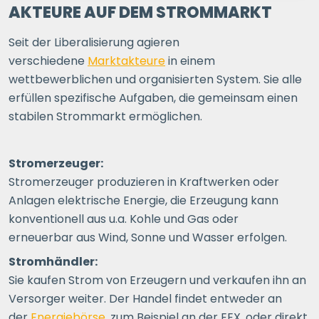
1 P.
2 P.
3 P.
4+ P.
AKTEURE AUF DEM STROMMARKT
Seit der Liberalisierung agieren
Ihre Postleitzahl
verschiedene
Marktakteure
in einem
wettbewerblichen und organisierten System. Sie alle
erfüllen spezifische Aufgaben, die gemeinsam einen
ERSPARNIS BERECHNEN
stabilen Strommarkt ermöglichen.
oder
direkt registrieren
Stromerzeuger:
Stromerzeuger produzieren in Kraftwerken oder
Anlagen elektrische Energie, die Erzeugung kann
konventionell aus u.a. Kohle und Gas oder
erneuerbar aus Wind, Sonne und Wasser erfolgen.
Stromhändler:
Sie kaufen Strom von Erzeugern und verkaufen ihn an
Versorger weiter. Der Handel findet entweder an
der
Energiebörse
, zum Beispiel an der EEX, oder direkt