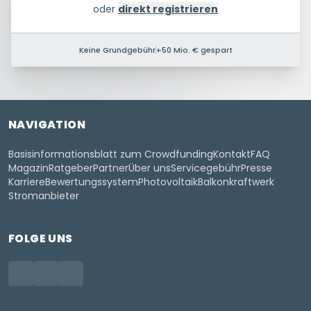
oder
direkt registrieren
Keine Grundgebühr
+50 Mio. € gespart
NAVIGATION
Basisinformationsblatt zum Crowdfunding
Kontakt
FAQ
Magazin
Ratgeber
Partner
Über uns
Servicegebühr
Presse
Karriere
Bewertungssystem
Photovoltaik
Balkonkraftwerk
Stromanbieter
FOLGE UNS