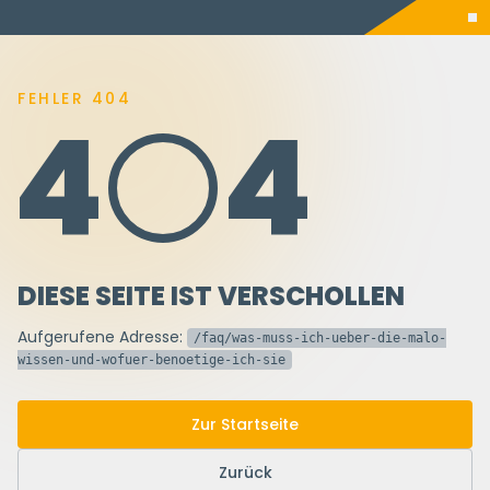
FEHLER 404
4
4
DIESE SEITE IST VERSCHOLLEN
Aufgerufene Adresse:
/faq/was-muss-ich-ueber-die-malo-
wissen-und-wofuer-benoetige-ich-sie
Zur Startseite
Zurück