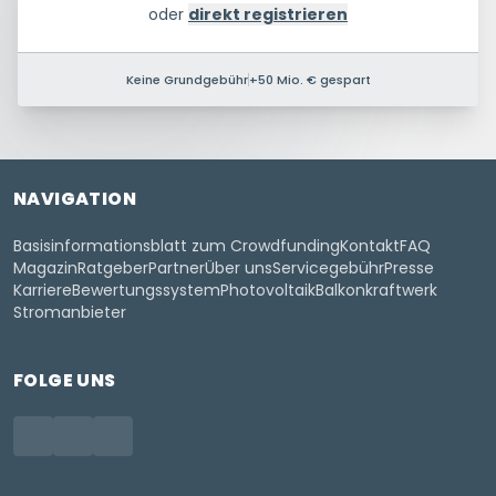
oder
direkt registrieren
Keine Grundgebühr
+50 Mio. € gespart
NAVIGATION
Basisinformationsblatt zum Crowdfunding
Kontakt
FAQ
Magazin
Ratgeber
Partner
Über uns
Servicegebühr
Presse
Karriere
Bewertungssystem
Photovoltaik
Balkonkraftwerk
Stromanbieter
FOLGE UNS