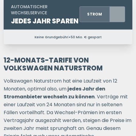
AUTOMATISCHER
WECHSELSERVICE
STROM
JEDES JAHR SPAREN
Keine Grundgebühr
+50 Mio. € gespart
PERSONEN IM HAUSHALT
1 P.
2 P.
3 P.
4+ P.
12-MONATS-TARIFE VON
VOLKSWAGEN NATURSTROM
Ihre Postleitzahl
Volkswagen Naturstrom hat eine Laufzeit von 12
Monaten, optimal also, um
jedes Jahr den
Stromanbieter wechseln zu können
. Verträge mit
ERSPARNIS BERECHNEN
einer Laufzeit von 24 Monaten sind nur in seltenen
Fällen vorteilhaft. Da Wechsel-Prämien im ersten
oder
direkt registrieren
Vertragsjahr ausgezahlt werden, steigen die Preise im
zweiten Jahr meist sprunghaft an. Genau diesem