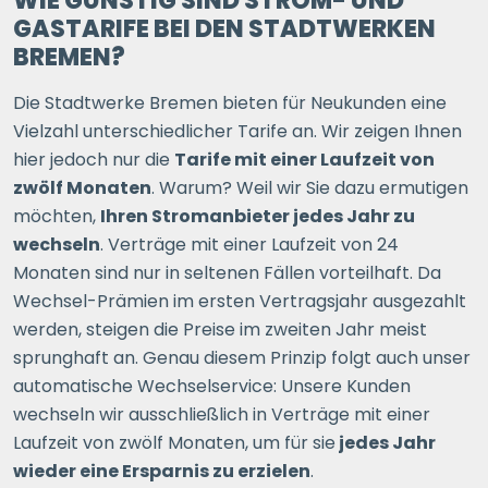
WIE GÜNSTIG SIND STROM- UND
GASTARIFE BEI DEN STADTWERKEN
BREMEN?
Ihre Postleitzahl
Die Stadtwerke Bremen bieten für Neukunden eine
Vielzahl unterschiedlicher Tarife an. Wir zeigen Ihnen
ERSPARNIS BERECHNEN
hier jedoch nur die
Tarife mit einer Laufzeit von
zwölf Monaten
. Warum? Weil wir Sie dazu ermutigen
oder
direkt registrieren
möchten,
Ihren Stromanbieter jedes Jahr zu
wechseln
. Verträge mit einer Laufzeit von 24
Monaten sind nur in seltenen Fällen vorteilhaft. Da
Wechsel-Prämien im ersten Vertragsjahr ausgezahlt
werden, steigen die Preise im zweiten Jahr meist
sprunghaft an. Genau diesem Prinzip folgt auch unser
automatische Wechselservice: Unsere Kunden
wechseln wir ausschließlich in Verträge mit einer
Laufzeit von zwölf Monaten, um für sie
jedes Jahr
wieder eine Ersparnis zu erzielen
.