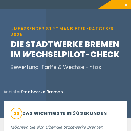
UMFASSENDER STROMANBIETER-RATGEBER
2026
DIE STADTWERKE BREMEN
IM
WECHSELPILOT
-CHECK
Bewertung, Tarife & Wechsel-Infos
Anbieter
Stadtwerke Bremen
DAS WICHTIGSTE IN 30 SEKUNDEN
30
Möchten Sie sich über die Stadtwerke Bremen