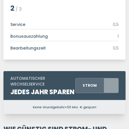
2
/ 3
Service
0,5
Bonusauszahlung
1
Bearbeitungszeit
0,5
AUTOMATISCHER
WECHSELSERVICE
STROM
JEDES JAHR SPAREN
Keine Grundgebühr
+50 Mio. € gespart
PERSONEN IM HAUSHALT
1 P.
2 P.
3 P.
4+ P.